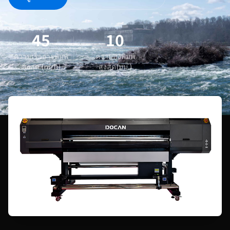
45
10
ความเร็วการพิมพ์
ความสูงพิมพ์
สูงสุด (㎡/h)
สูงสุด(มม.)