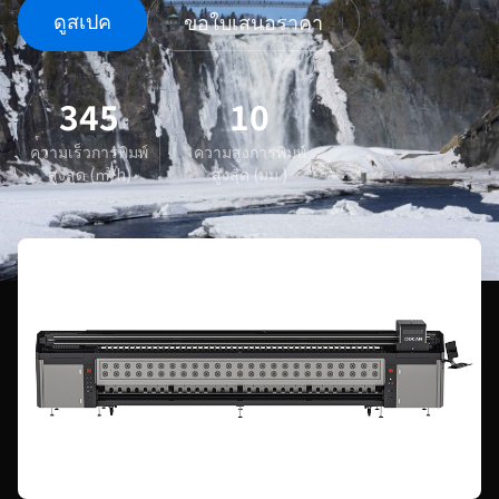
ดูสเปค
ขอใบเสนอราคา
345
10
ความเร็วการพิมพ์
ความสูงการพิมพ์
สูงสุด (㎡/h)
สูงสุด (มม.)