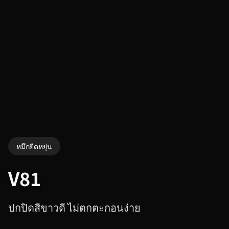
หมึกยืดหยุ่น
V81
ปกปิดสีขาวดี ไม่ตกตะกอนง่าย