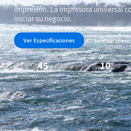
impresión. La impresora universal c
iniciar su negocio.
Ver Especificaciones
Solicitar pres
45
10
Velocidad máxima de
Altura máxima de
impresión (㎡/h)
impresión (mm)