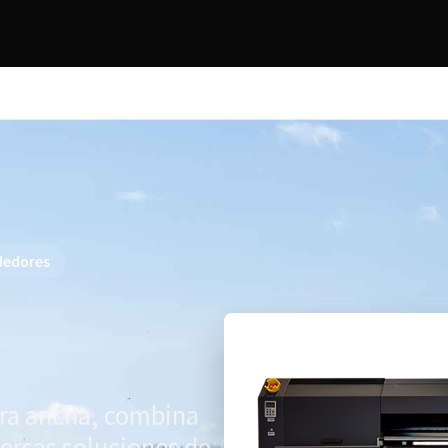
ndedores
tra ancha, combina
versas soluciones de