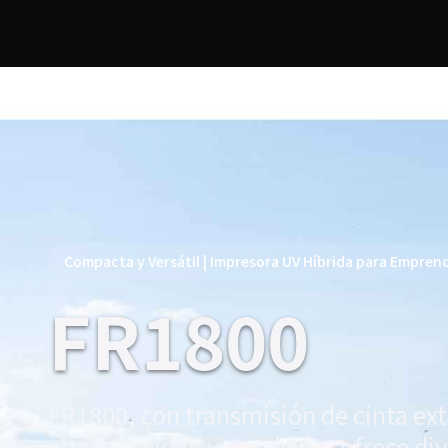
Compacta y Versátil | Impresora UV Híbrida para Empre
FR1800
FR1800, con transmisión de cinta ex
alta velocidad y precisión, ofrece di