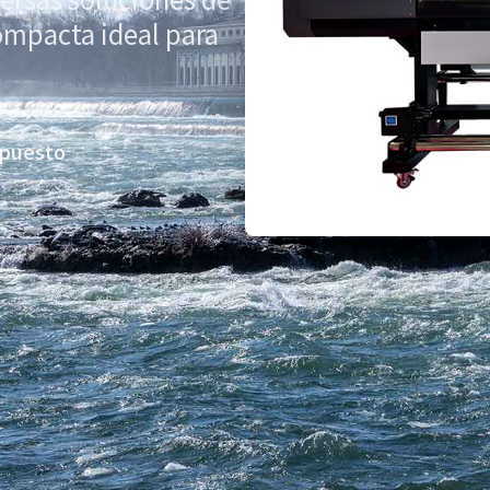
ompacta ideal para
upuesto