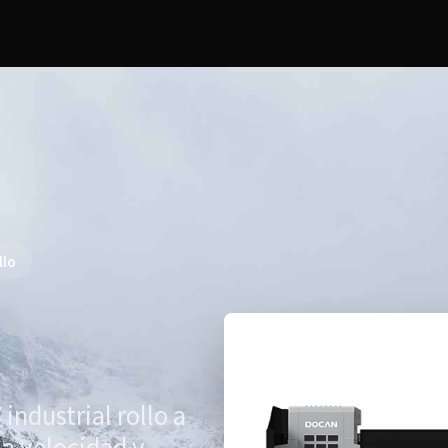
llo
ndustrial rollo a
ma velocidad y