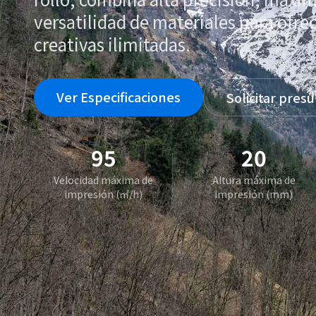
versatilidad de materiales para ofre
creativas ilimitadas.
Ver Especificaciones
Solicitar pres
95
20
Velocidad máxima de
Altura máxima de
impresión (㎡/h)
impresión (mm)