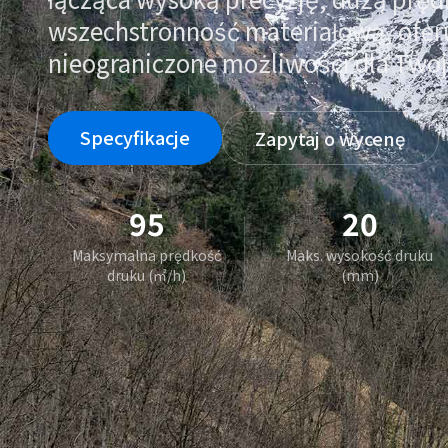
wszechstronność materiałową, ofer
nieograniczone możliwości dla Twoj
Specyfikacje
Zapytaj o wycenę
95
20
Maksymalna prędkość
Maks. wysokość druku
druku (㎡/h)
(mm)