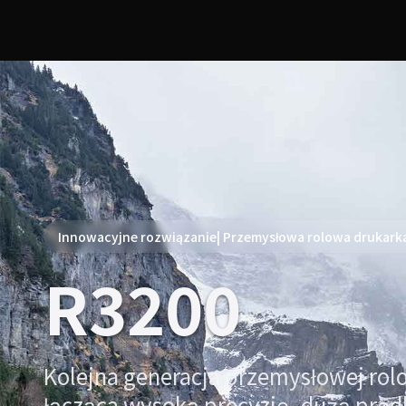
Innowacyjne rozwiązanie| Przemysłowa rolowa drukark
R3200
Kolejna generacja przemysłowej rolo
łącząca wysoką precyzję, dużą pręd