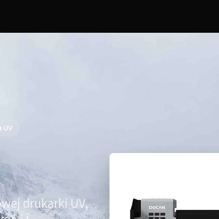
a UV
wej drukarki UV,
kość i