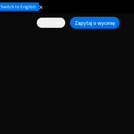
Switch to English
Zapytaj o wycenę
PL / EN