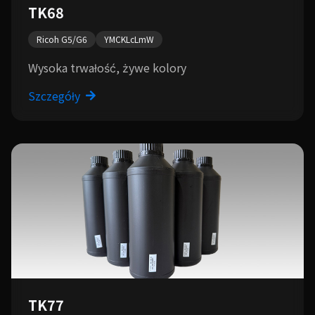
TK68
Ricoh G5/G6
YMCKLcLmW
Wysoka trwałość, żywe kolory
Szczegóły
TK77