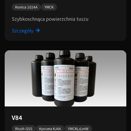
Konica 1024A
YMCK
Szybkoschnąca powierzchnia tuszu
Szczegóły
V84
Ricoh G5S
Kyocera KJ4A
YMCKLcLmW