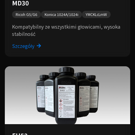
MD30
Ricoh G5/G6
Konica 1024A/1024i
YMCKLcLmW
Kompatybilny ze wszystkimi głowicami, wysoka
stabilność
Szczegóły