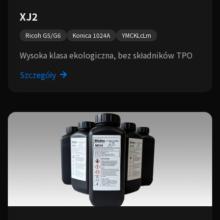
XJ2
Ricoh G5/G6
Konica 1024A
YMCKLcLm
Wysoka klasa ekologiczna, bez składników TPO
Szczegóły