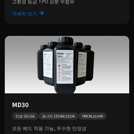
고환경 등급 TPO 성분 무함유
자세히 보기
MD30
리코 G5/G6
코니카 1024A/1024i
YMCKLcLmW
모든 헤드 적용 가능, 우수한 안정성