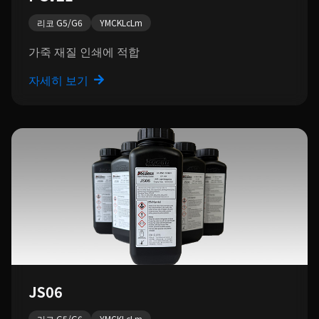
리코 G5/G6
YMCKLcLm
가죽 재질 인쇄에 적합
자세히 보기
JS06
리코 G5/G6
YMCKLcLm