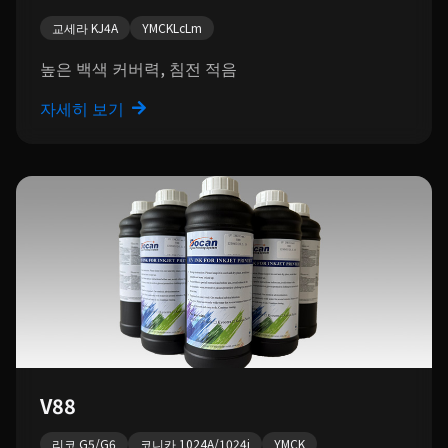
교세라 KJ4A
YMCKLcLm
높은 백색 커버력, 침전 적음
자세히 보기
V88
리코 G5/G6
코니카 1024A/1024i
YMCK