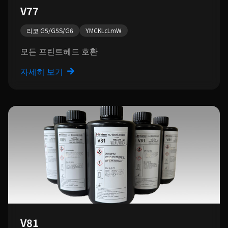
V77
리코 G5/G5S/G6
YMCKLcLmW
모든 프린트헤드 호환
자세히 보기
V81