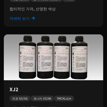
합리적인 가격, 선명한 색상
자세히 보기
XJ2
리코 G5/G6
코니카 1024A
YMCKLcLm