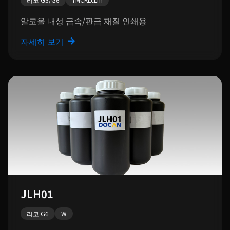
알코올 내성 금속/판금 재질 인쇄용
자세히 보기
JLH01
리코 G6
W