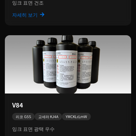
잉크 표면 건조
자세히 보기
V84
리코 G5S
교세라 KJ4A
YMCKLcLmW
잉크 표면 광택 우수