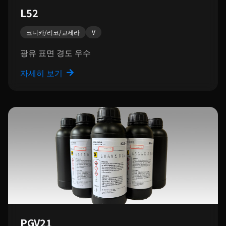
L52
코니카/리코/교세라
V
광유 표면 경도 우수
자세히 보기
PGV21