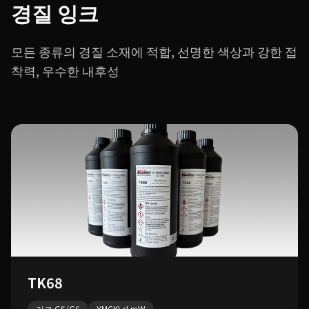
경질 잉크
모든 종류의 경질 소재에 적합, 선명한 색상과 강한 접
착력, 우수한 내후성
TK68
리코 G5/G6
YMCKLcLmW