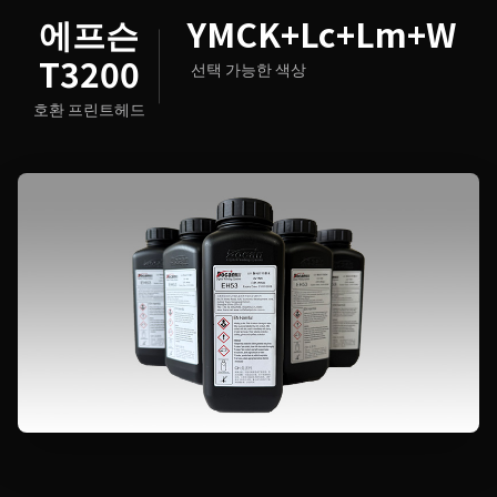
에프슨
YMCK+Lc+Lm+W
T3200
선택 가능한 색상
호환 프린트헤드