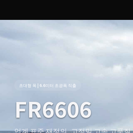
초대형 폭 | 6.6미터 초광폭 직출
FR6606
업계 표준 재정의, 고정밀 고속 고품질 프