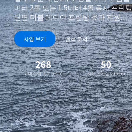
미터 2롤 또는 1.5미터 4롤 동시 프린
단면 더블 레이어 프린팅 효과 지원.
사양 보기
견적 문의
268
50
최대 인쇄 속도 (㎡/h)
최대 인쇄 높이(mm)