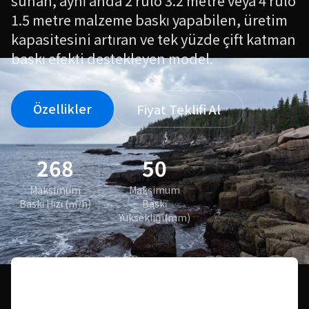
sunan, aynı anda 2 rulo 3.2 metre veya 4 rulo
1.5 metre malzeme baskı yapabilen, üretim
kapasitesini artıran ve tek yüzde çift katman
baskı efekti destekleyen model.
Özellikler
Fiyat Teklifi Al
268
50
Maksimum
Maksimum
Baskı Hızı (㎡/h)
Baskı
Yüksekliği(mm)