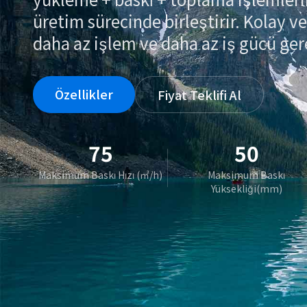
üretim sürecinde birleştirir. Kolay v
daha az işlem ve daha az iş gücü gere
Özellikler
Fiyat Teklifi Al
75
50
Maksimum Baskı Hızı (㎡/h)
Maksimum Baskı
Yüksekliği(mm)