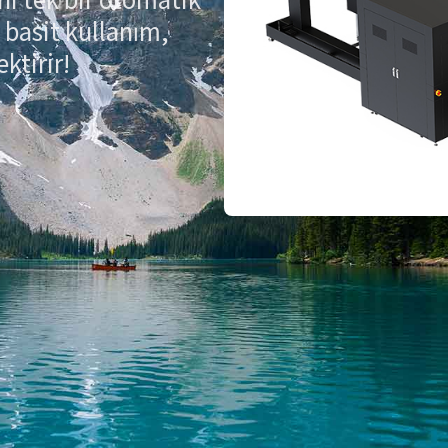
e basit kullanım,
ktirir!