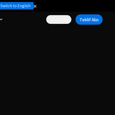
Switch to English
Teklif Alın
TR / EN