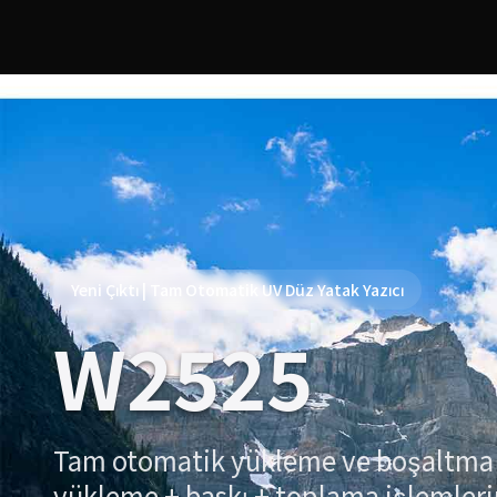
Yeni Çıktı | Tam Otomatik UV Düz Yatak Yazıcı
W2525
Tam otomatik yükleme ve boşaltma 
yükleme + baskı + toplama işlemleri