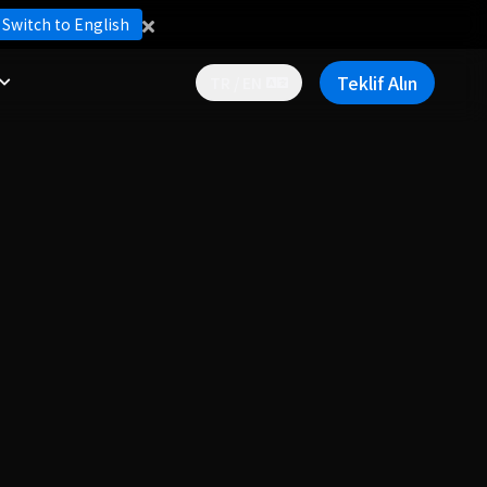
Switch to English
Teklif Alın
TR / EN