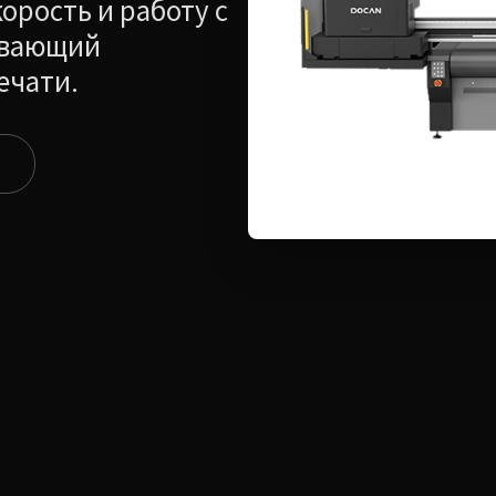
орость и работу с
ывающий
ечати.