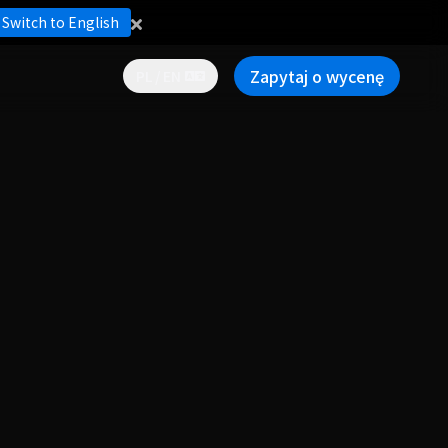
Switch to English
Zapytaj o wycenę
PL / EN