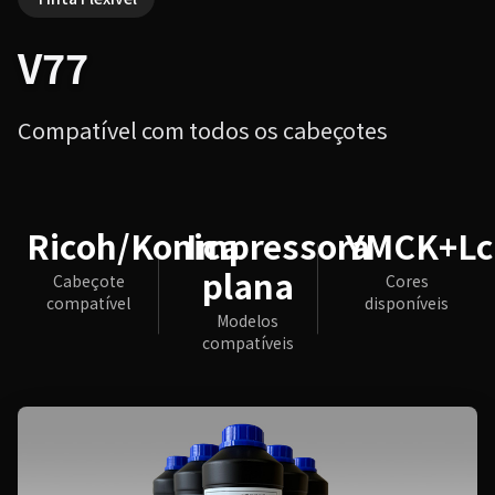
V77
Compatível com todos os cabeçotes
Ricoh/Konica
Impressora
YMCK+L
plana
Cabeçote
Cores
compatível
disponíveis
Modelos
compatíveis