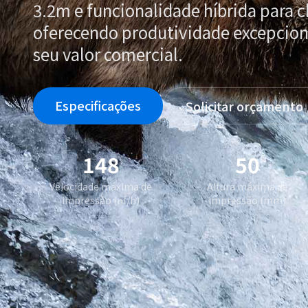
3.2m e funcionalidade híbrida para c
oferecendo produtividade excepcion
seu valor comercial.
Especificações
Solicitar orçamento
148
50
Velocidade máxima de
Altura máxima de
impressão (㎡/h)
impressão (mm)