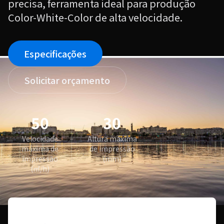
precisa, ferramenta ideal para produção
Color-White-Color de alta velocidade.
Especificações
Solicitar orçamento
50
30
Velocidade
Altura máxima
máxima de
de impressão
impressão
(mm)
(㎡/h)