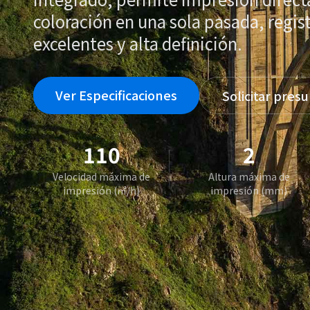
coloración en una sola pasada, regist
excelentes y alta definición.
Ver Especificaciones
Solicitar pres
110
2
Velocidad máxima de
Altura máxima de
impresión (㎡/h)
impresión (mm)