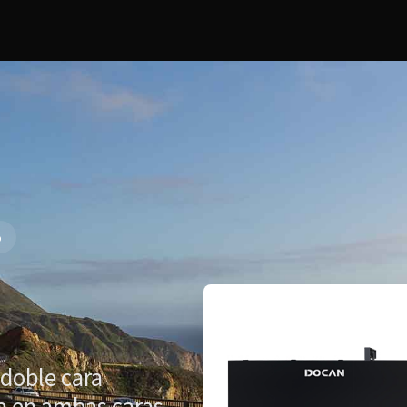
o
doble cara
a en ambas caras,