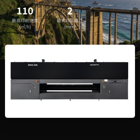
110
2
最高印刷速度
最大印刷高さ
(㎡/h)
(mm)