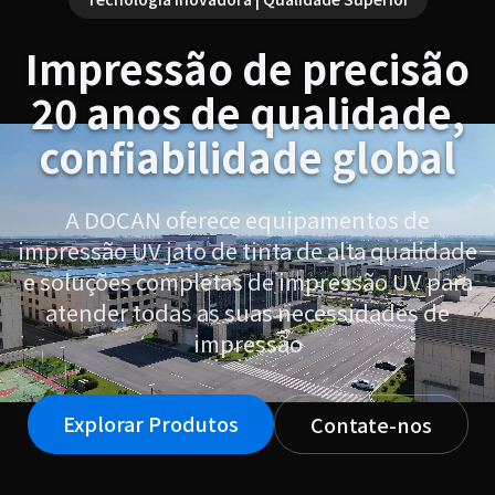
Impressão de precisão
20 anos de qualidade,
confiabilidade global
A DOCAN oferece equipamentos de
impressão UV jato de tinta de alta qualidade
e soluções completas de impressão UV para
atender todas as suas necessidades de
impressão
Explorar Produtos
Contate-nos