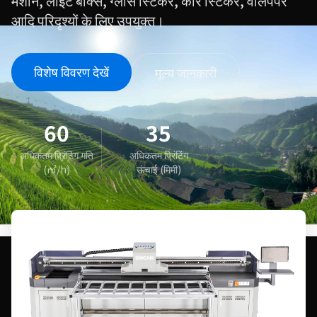
मशीन, लाइट बॉक्स, ग्लास स्टिकर, कार स्टिकर, वॉलपेपर
आदि परिदृश्यों के लिए उपयुक्त।
विशेष विवरण देखें
मूल्य जानकारी
60
35
अधिकतम प्रिंटिंग गति
अधिकतम प्रिंटिंग
(㎡/h)
ऊंचाई (मिमी)