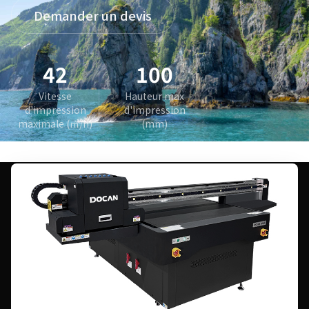
Demander un devis
42
100
Vitesse
Hauteur max
d'impression
d'impression
maximale (㎡/h)
(mm)