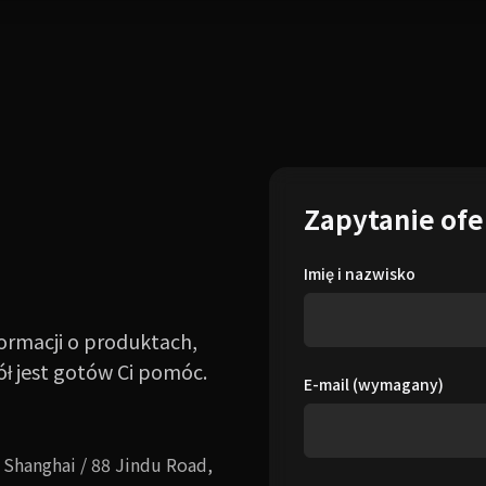
Zapytanie of
Imię i nazwisko
formacji o produktach,
ł jest gotów Ci pomóc.
E-mail (wymagany)
 Shanghai / 88 Jindu Road,