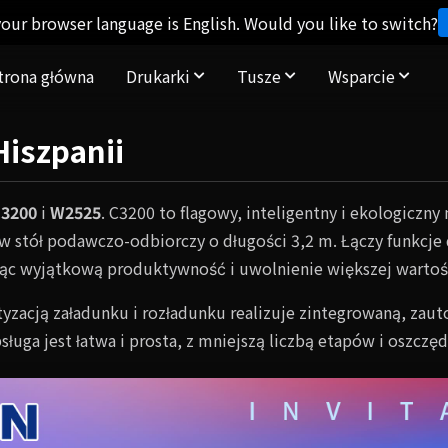
our browser language is English. Would you like to switch?
trona główna
Drukarki
Tusze
Wsparcie
iszpanii
3200
i
W2525
. C3200 to flagowy, inteligentny i ekologiczn
stół podawczo-odbiorczy o długości 3,2 m. Łączy funkcje d
jąc wyjątkową produktywność i uwolnienie większej wartoś
yzacją załadunku i rozładunku realizuje zintegrowaną, za
sługa jest łatwa i prosta, z mniejszą liczbą etapów i oszczę