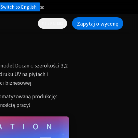
Switch to English
Zapytaj o wycenę
PL / EN
y model Docan o szerokości 3,2
ruku UV na płytach i
ci biznesowej.
utomatyzowaną produkcję:
dnością pracy!