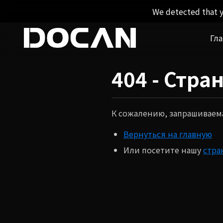
We detected that y
Гл
404 - Стра
К сожалению, запрашиваема
Вернуться на главную
Или посетите нашу
стра