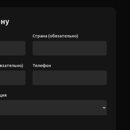
ену
Страна (обязательно)
язательно)
Телефон
ция