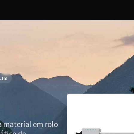
5.1m
a material em rolo
ático de