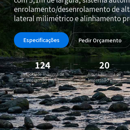
enrolamento/desenrolamento de alta
lateral milimétrico e alinhamento pr
Especificações
Pedir Orçamento
124
20
Velocidade máxima de
Altura Máxima de
impressão (㎡/h)
Impressão (mm)